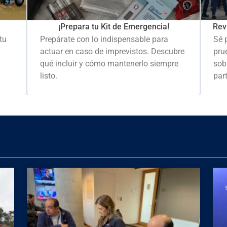
Rev
¡Prepara tu Kit de Emergencia!
Sé 
tu
Prepárate con lo indispensable para
pru
actuar en caso de imprevistos. Descubre
sob
qué incluir y cómo mantenerlo siempre
part
listo.