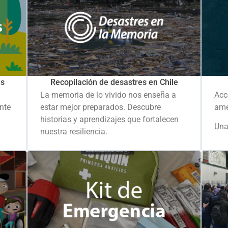
es
Recopilación de desastres en Chile
La memoria de lo vivido nos enseña a
Acc
ante
estar mejor preparados. Descubre
ame
historias y aprendizajes que fortalecen
Una
nuestra resiliencia.