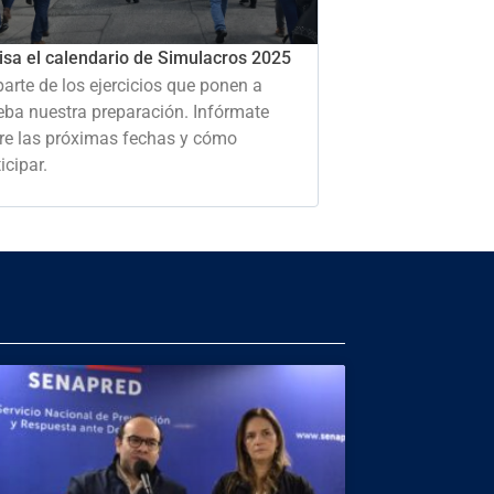
isa el calendario de Simulacros 2025
parte de los ejercicios que ponen a
eba nuestra preparación. Infórmate
re las próximas fechas y cómo
icipar.