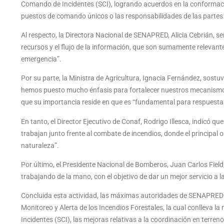
Comando de Incidentes (SCI), logrando acuerdos en la conformaci
puestos de comando únicos o las responsabilidades de las partes e
Al respecto, la Directora Nacional de SENAPRED, Alicia Cebrián, se
recursos y el flujo de la información, que son sumamente relevant
emergencia”.
Por su parte, la Ministra de Agricultura, Ignacia Fernández, sostu
hemos puesto mucho énfasis para fortalecer nuestros mecanismos 
que su importancia reside en que es “fundamental para respuesta
En tanto, el Director Ejecutivo de Conaf, Rodrigo Illesca, indicó 
trabajan junto frente al combate de incendios, donde el principal o
naturaleza”.
Por último, el Presidente Nacional de Bomberos, Juan Carlos Field
trabajando de la mano, con el objetivo de dar un mejor servicio 
Concluida esta actividad, las máximas autoridades de SENAPRED y 
Monitoreo y Alerta de los Incendios Forestales, la cual conlleva 
Incidentes (SCI), las mejoras relativas a la coordinación en terren