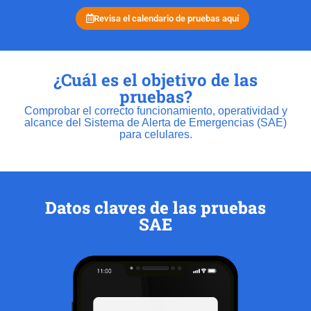
Revisa el calendario de pruebas aquí
¿Cuál es el objetivo de las
pruebas?
C
omprobar el correcto funcionamiento, operatividad y
alcance
del Sistema de Alerta de Emergencias (SAE)
para celulares
.
Datos claves de las pruebas
SAE