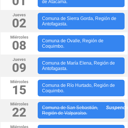
01
de Atacama.
Jueves
02
Comuna de Sierra Gorda, Región de
Antofagasta.
Miércoles
08
Comuna de Ovalle, Región de
Coquimbo.
Jueves
09
Comuna de María Elena, Región de
Antofagasta.
Miércoles
15
Comuna de Río Hurtado, Región de
Coquimbo.
Miércoles
22
Comuna de San Sebastián,
Suspendi
Región de Valparaíso.
Miércoles