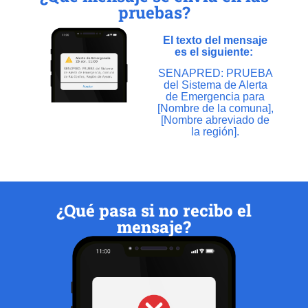
pruebas?
El texto del mensaje
es el siguiente:
SENAPRED: PRUEBA
del Sistema de Alerta
de Emergencia para
[Nombre de la comuna],
[Nombre abreviado de
la región].
¿Qué pasa si no recibo el
mensaje?