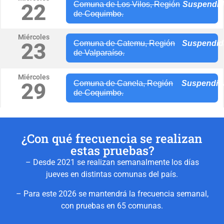
22
Comuna de Los Vilos, Región
Suspendi
de Coquimbo.
Miércoles
23
Comuna de Catemu, Región
Suspendid
de Valparaíso.
Miércoles
29
Comuna de Canela, Región
Suspendid
de Coquimbo.
¿Con qué frecuencia se realizan
estas pruebas?
– Desde 2021 se realizan semanalmente los días
jueves en distintas comunas del país.
– Para este 2026 se mantendrá la frecuencia semanal,
con pruebas en 65 comunas.