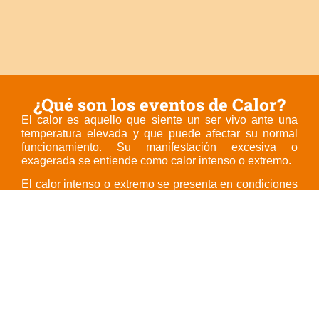
¿Qué son los eventos de Calor?
El calor es aquello que siente un ser vivo ante una
temperatura elevada y que puede afectar su normal
funcionamiento. Su manifestación excesiva o
exagerada se entiende como calor intenso o extremo.
El calor intenso o extremo se presenta en condiciones
de un tiempo cálido inusual con temperaturas
máximas y mínimas elevadas en una región
determinada y que pueden ser persistente en días
consecutivos, sobrepasando umbrales locales de
temperatura. Junto con la temperatura, otro parámetro
considerado en el monitoreo del calor es la humedad.