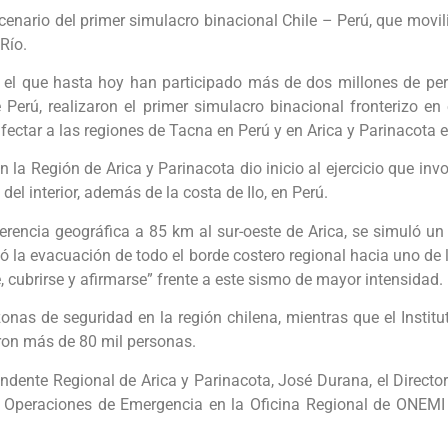
cenario del primer simulacro binacional Chile – Perú, que movi
 Río.
 el que hasta hoy han participado más de dos millones de per
 Perú, realizaron el primer simulacro binacional fronterizo en 
ctar a las regiones de Tacna en Perú y en Arica y Parinacota e
en la Región de Arica y Parinacota dio inicio al ejercicio que inv
del interior, además de la costa de Ilo, en Perú.
erencia geográfica a 85 km al sur-oeste de Arica, se simuló un
ó la evacuación de todo el borde costero regional hacia uno de
 cubrirse y afirmarse” frente a este sismo de mayor intensidad.
nas de seguridad en la región chilena, mientras que el Institut
aron más de 80 mil personas.
endente Regional de Arica y Parinacota, José Durana, el Direct
 Operaciones de Emergencia en la Oficina Regional de ONEMI A