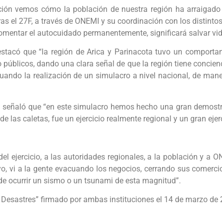
ción vemos cómo la población de nuestra región ha arraigado 
ras el 27F, a través de ONEMI y su coordinación con los distinto
fomentar el autocuidado permanentemente, significará salvar vi
tacó que “la región de Arica y Parinacota tuvo un comportamie
públicos, dando una clara señal de que la región tiene concienc
ando la realización de un simulacro a nivel nacional, de man
 señaló que “en este simulacro hemos hecho una gran demostrac
 de las caletas, fue un ejercicio realmente regional y un gran ejerc
 del ejercicio, a las autoridades regionales, a la población y 
o, vi a la gente evacuando los negocios, cerrando sus comercios
de ocurrir un sismo o un tsunami de esta magnitud”.
 Desastres” firmado por ambas instituciones el 14 de marzo de 