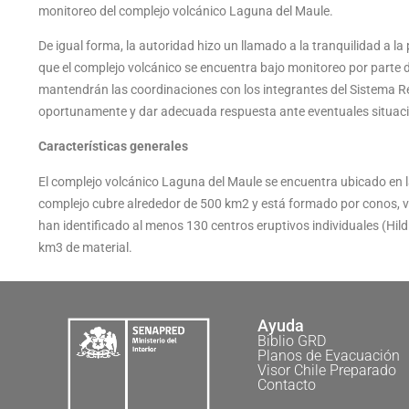
monitoreo del complejo volcánico Laguna del Maule.
De igual forma, la autoridad hizo un llamado a la tranquilidad a la
que el complejo volcánico se encuentra bajo monitoreo por parte
mantendrán las coordinaciones con los integrantes del Sistema Re
oportunamente y dar adecuada respuesta ante eventuales situac
Características generales
El complejo volcánico Laguna del Maule se encuentra ubicado en la
complejo cubre alrededor de 500 km2 y está formado por conos, v
han identificado al menos 130 centros eruptivos individuales (Hil
km3 de material.
Ayuda
Biblio GRD
Planos de Evacuación
Visor Chile Preparado
Contacto