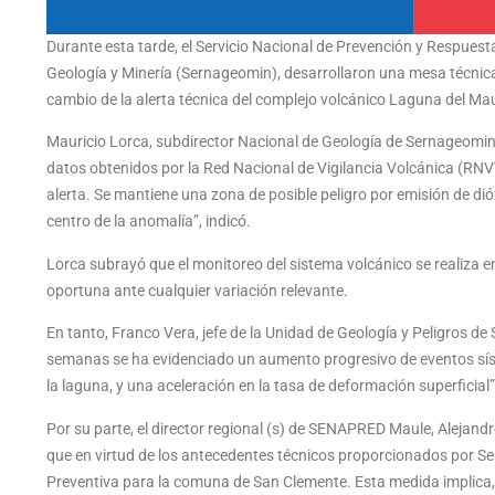
Durante esta tarde, el Servicio Nacional de Prevención y Respuest
Geología y Minería (Sernageomin), desarrollaron una mesa técnica
cambio de la alerta técnica del complejo volcánico Laguna del Mau
Mauricio Lorca, subdirector Nacional de Geología de Sernageomin, 
datos obtenidos por la Red Nacional de Vigilancia Volcánica (RNVV)
alerta. Se mantiene una zona de posible peligro por emisión de di
centro de la anomalía”, indicó.
Lorca subrayó que el monitoreo del sistema volcánico se realiza 
oportuna ante cualquier variación relevante.
En tanto, Franco Vera, jefe de la Unidad de Geología y Peligros de
semanas se ha evidenciado un aumento progresivo de eventos sísmi
la laguna, y una aceleración en la tasa de deformación superficial”
Por su parte, el director regional (s) de SENAPRED Maule, Alejand
que en virtud de los antecedentes técnicos proporcionados por 
Preventiva para la comuna de San Clemente. Esta medida implica, 