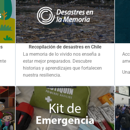
es
Recopilación de desastres en Chile
La memoria de lo vivido nos enseña a
Acc
ante
estar mejor preparados. Descubre
ame
historias y aprendizajes que fortalecen
Una
nuestra resiliencia.