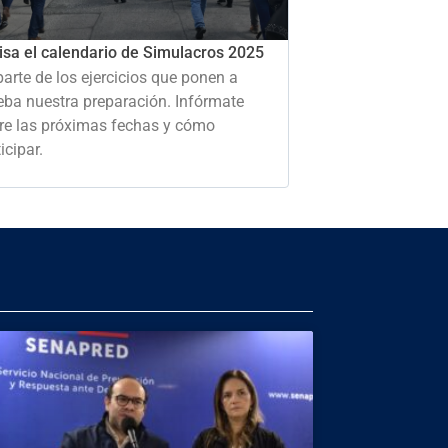
isa el calendario de Simulacros 2025
parte de los ejercicios que ponen a
eba nuestra preparación. Infórmate
re las próximas fechas y cómo
icipar.