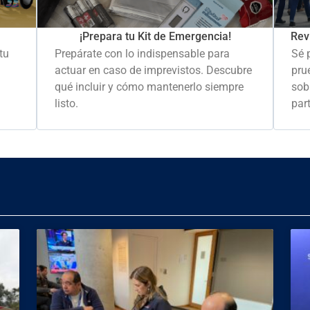
Rev
¡Prepara tu Kit de Emergencia!
Sé 
tu
Prepárate con lo indispensable para
pru
actuar en caso de imprevistos. Descubre
sob
qué incluir y cómo mantenerlo siempre
part
listo.