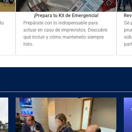
Rev
¡Prepara tu Kit de Emergencia!
Sé 
tu
Prepárate con lo indispensable para
pru
actuar en caso de imprevistos. Descubre
sob
qué incluir y cómo mantenerlo siempre
part
listo.