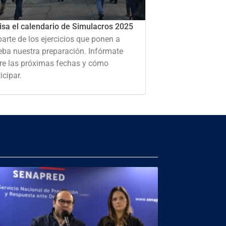
isa el calendario de Simulacros 2025
parte de los ejercicios que ponen a
eba nuestra preparación. Infórmate
re las próximas fechas y cómo
icipar.