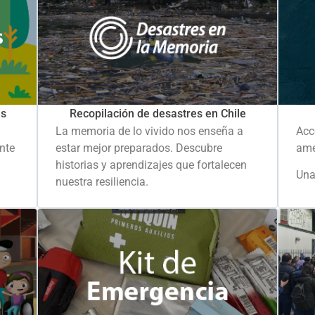
es
Recopilación de desastres en Chile
La memoria de lo vivido nos enseña a
Acc
ante
estar mejor preparados. Descubre
ame
historias y aprendizajes que fortalecen
Una
nuestra resiliencia.