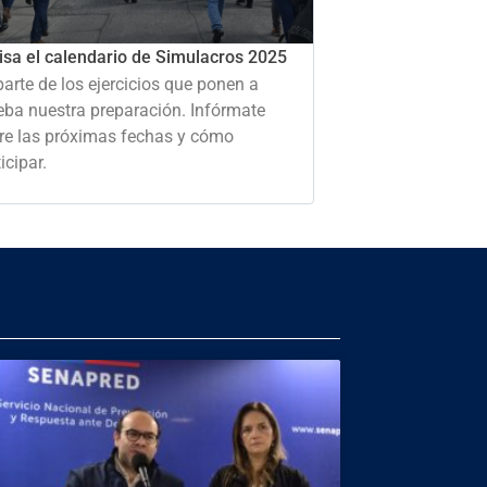
isa el calendario de Simulacros 2025
parte de los ejercicios que ponen a
eba nuestra preparación. Infórmate
re las próximas fechas y cómo
icipar.