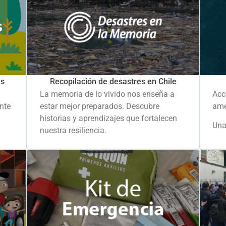
es
Recopilación de desastres en Chile
La memoria de lo vivido nos enseña a
Acc
ante
estar mejor preparados. Descubre
ame
historias y aprendizajes que fortalecen
Una
nuestra resiliencia.