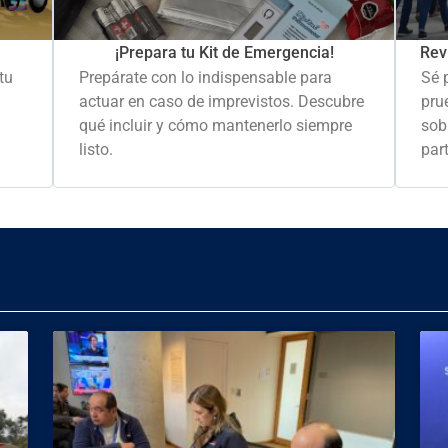
Rev
¡Prepara tu Kit de Emergencia!
Sé 
tu
Prepárate con lo indispensable para
pru
actuar en caso de imprevistos. Descubre
sob
qué incluir y cómo mantenerlo siempre
part
listo.