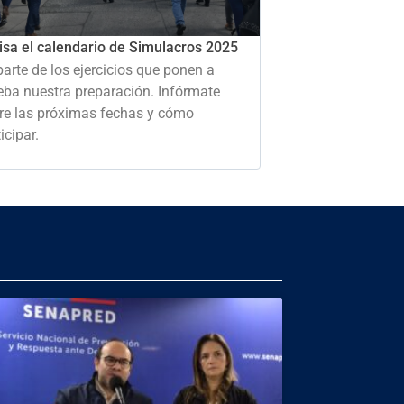
isa el calendario de Simulacros 2025
parte de los ejercicios que ponen a
eba nuestra preparación. Infórmate
re las próximas fechas y cómo
icipar.