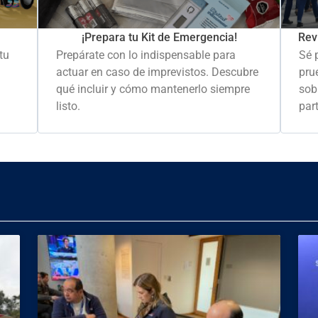
Rev
¡Prepara tu Kit de Emergencia!
Sé 
tu
Prepárate con lo indispensable para
pru
actuar en caso de imprevistos. Descubre
sob
qué incluir y cómo mantenerlo siempre
part
listo.