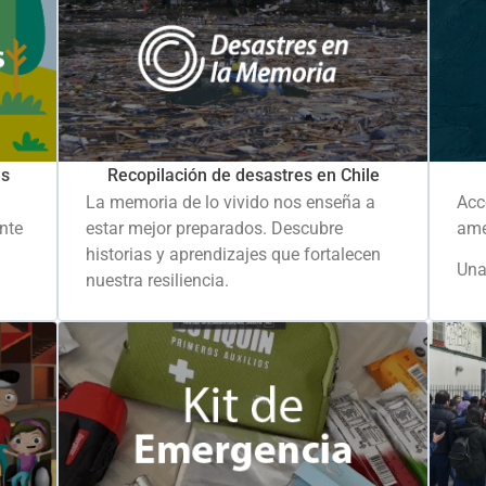
es
Recopilación de desastres en Chile
La memoria de lo vivido nos enseña a
Acc
ante
estar mejor preparados. Descubre
ame
historias y aprendizajes que fortalecen
Una
nuestra resiliencia.