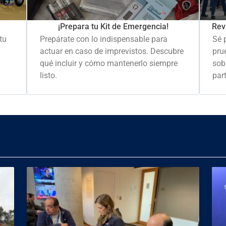
Rev
¡Prepara tu Kit de Emergencia!
Sé 
tu
Prepárate con lo indispensable para
pru
actuar en caso de imprevistos. Descubre
sob
qué incluir y cómo mantenerlo siempre
part
listo.