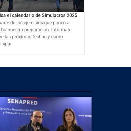
isa el calendario de Simulacros 2025
parte de los ejercicios que ponen a
eba nuestra preparación. Infórmate
re las próximas fechas y cómo
icipar.