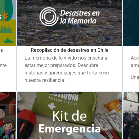
es
Recopilación de desastres en Chile
La memoria de lo vivido nos enseña a
Acc
ante
estar mejor preparados. Descubre
ame
historias y aprendizajes que fortalecen
Una
nuestra resiliencia.