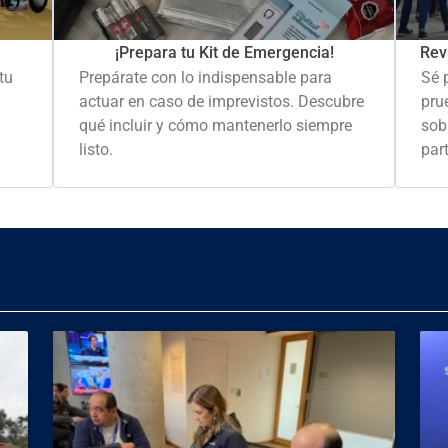
Rev
¡Prepara tu Kit de Emergencia!
Sé 
tu
Prepárate con lo indispensable para
pru
actuar en caso de imprevistos. Descubre
sob
qué incluir y cómo mantenerlo siempre
part
listo.