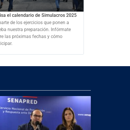
isa el calendario de Simulacros 2025
parte de los ejercicios que ponen a
eba nuestra preparación. Infórmate
re las próximas fechas y cómo
icipar.