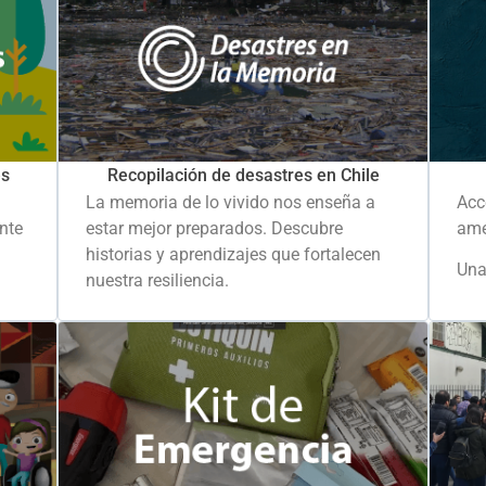
es
Recopilación de desastres en Chile
La memoria de lo vivido nos enseña a
Acc
ante
estar mejor preparados. Descubre
ame
historias y aprendizajes que fortalecen
Una
nuestra resiliencia.