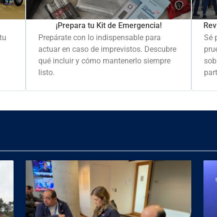
Rev
¡Prepara tu Kit de Emergencia!
Sé 
tu
Prepárate con lo indispensable para
pru
actuar en caso de imprevistos. Descubre
sob
qué incluir y cómo mantenerlo siempre
part
listo.