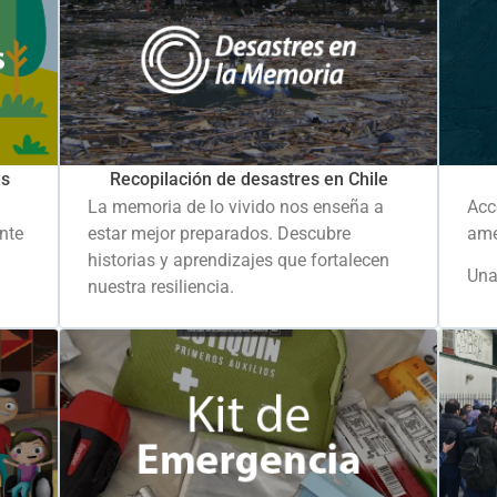
es
Recopilación de desastres en Chile
La memoria de lo vivido nos enseña a
Acc
ante
estar mejor preparados. Descubre
ame
historias y aprendizajes que fortalecen
Una
nuestra resiliencia.