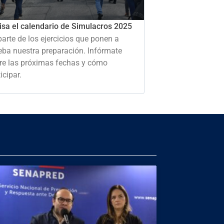
isa el calendario de Simulacros 2025
parte de los ejercicios que ponen a
eba nuestra preparación. Infórmate
re las próximas fechas y cómo
icipar.