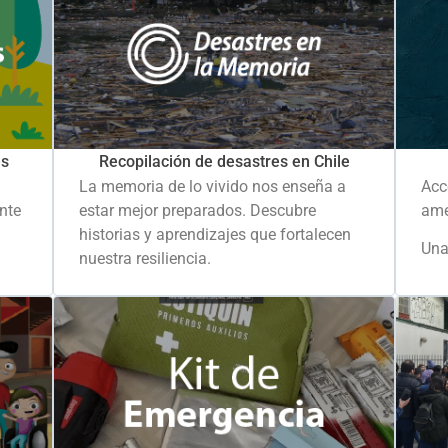
es
Recopilación de desastres en Chile
La memoria de lo vivido nos enseña a
Acc
ante
estar mejor preparados. Descubre
ame
historias y aprendizajes que fortalecen
Una
nuestra resiliencia.