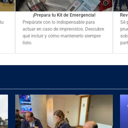
Rev
¡Prepara tu Kit de Emergencia!
Sé 
tu
Prepárate con lo indispensable para
pru
actuar en caso de imprevistos. Descubre
sob
qué incluir y cómo mantenerlo siempre
part
listo.