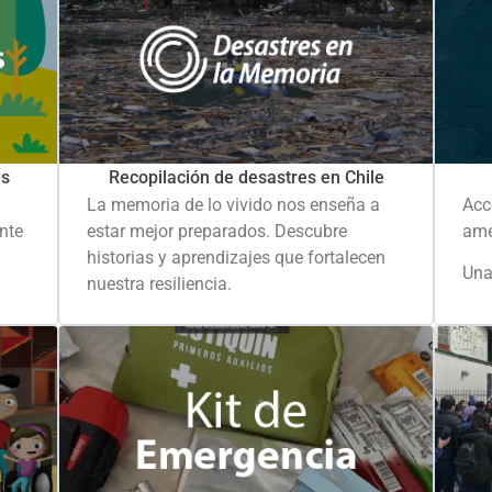
es
Recopilación de desastres en Chile
La memoria de lo vivido nos enseña a
Acc
ante
estar mejor preparados. Descubre
ame
historias y aprendizajes que fortalecen
Una
nuestra resiliencia.