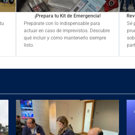
Rev
¡Prepara tu Kit de Emergencia!
Sé 
tu
Prepárate con lo indispensable para
pru
actuar en caso de imprevistos. Descubre
sob
qué incluir y cómo mantenerlo siempre
part
listo.