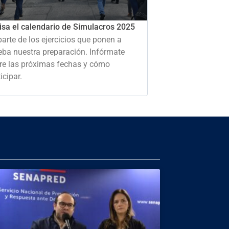
isa el calendario de Simulacros 2025
parte de los ejercicios que ponen a
eba nuestra preparación. Infórmate
re las próximas fechas y cómo
icipar.