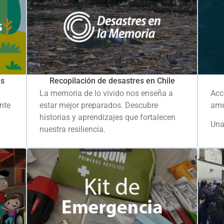
es
Recopilación de desastres en Chile
La memoria de lo vivido nos enseña a
Acc
ante
estar mejor preparados. Descubre
ame
historias y aprendizajes que fortalecen
Una
nuestra resiliencia.