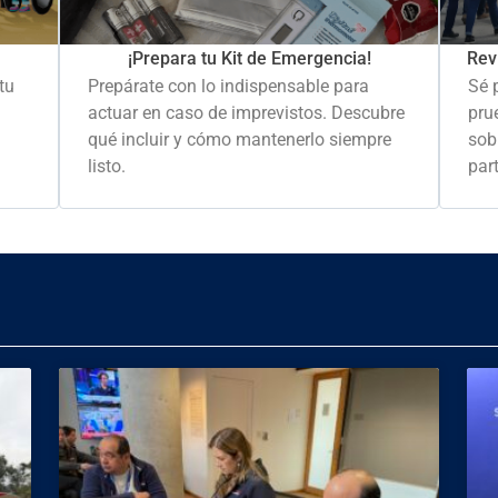
Rev
¡Prepara tu Kit de Emergencia!
Sé 
tu
Prepárate con lo indispensable para
pru
actuar en caso de imprevistos. Descubre
sob
qué incluir y cómo mantenerlo siempre
part
listo.