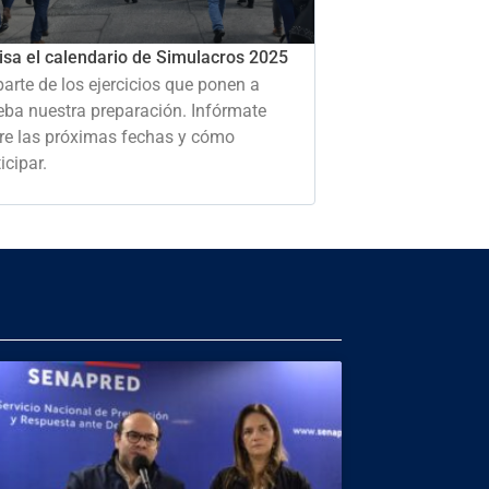
isa el calendario de Simulacros 2025
parte de los ejercicios que ponen a
eba nuestra preparación. Infórmate
re las próximas fechas y cómo
icipar.