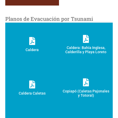
Planos de Evacuación por Tsunami
Caldera: Bahía Inglesa,
Caldera
Calderilla y Playa Loreto
Copiapó (Caletas Pajonales
Caldera Caletas
y Totoral)