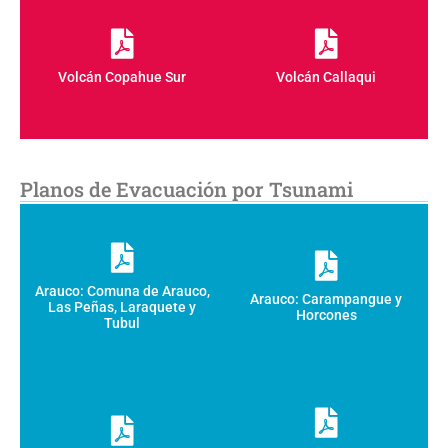
Volcán Copahue Sur
Volcán Callaqui
Planos de Evacuación por Tsunami
Arauco: Comuna de Arauco,
Arauco: Carampangue y
Las Peñas, Laraquete y
Horcones
Tubul