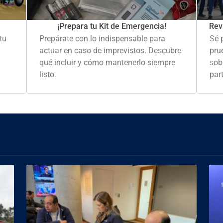
Rev
¡Prepara tu Kit de Emergencia!
Sé 
tu
Prepárate con lo indispensable para
pru
actuar en caso de imprevistos. Descubre
sob
qué incluir y cómo mantenerlo siempre
part
listo.