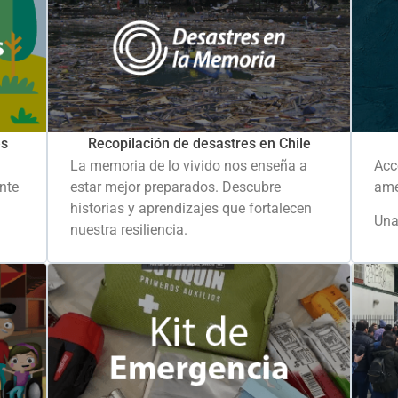
es
Recopilación de desastres en Chile
La memoria de lo vivido nos enseña a
Acc
ante
estar mejor preparados. Descubre
ame
historias y aprendizajes que fortalecen
Una
nuestra resiliencia.