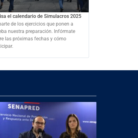
isa el calendario de Simulacros 2025
parte de los ejercicios que ponen a
eba nuestra preparación. Infórmate
re las próximas fechas y cómo
icipar.