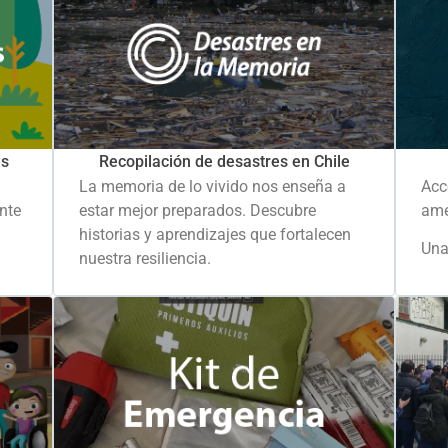
es
Recopilación de desastres en Chile
La memoria de lo vivido nos enseña a
Acc
ante
estar mejor preparados. Descubre
ame
historias y aprendizajes que fortalecen
Una
nuestra resiliencia.