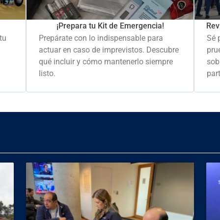
Rev
¡Prepara tu Kit de Emergencia!
Sé 
tu
Prepárate con lo indispensable para
pru
actuar en caso de imprevistos. Descubre
sob
qué incluir y cómo mantenerlo siempre
part
listo.