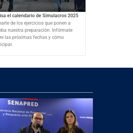
isa el calendario de Simulacros 2025
parte de los ejercicios que ponen a
eba nuestra preparación. Infórmate
re las próximas fechas y cómo
icipar.