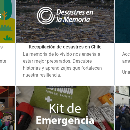
es
Recopilación de desastres en Chile
La memoria de lo vivido nos enseña a
Acc
ante
estar mejor preparados. Descubre
ame
historias y aprendizajes que fortalecen
Una
nuestra resiliencia.