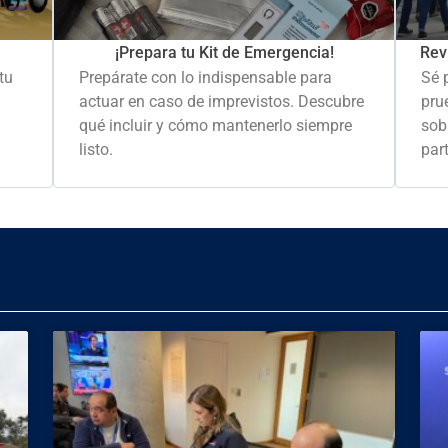
Rev
¡Prepara tu Kit de Emergencia!
Sé 
tu
Prepárate con lo indispensable para
pru
actuar en caso de imprevistos. Descubre
sob
qué incluir y cómo mantenerlo siempre
part
listo.