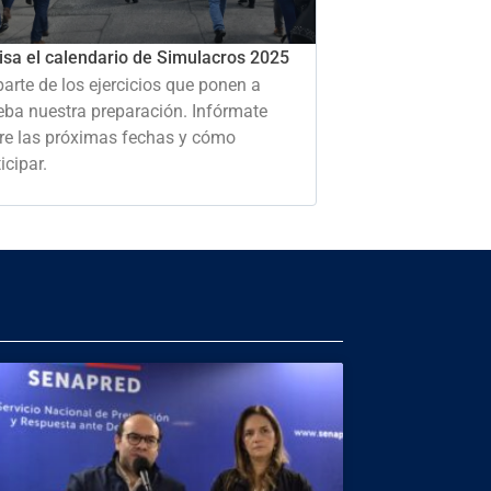
isa el calendario de Simulacros 2025
parte de los ejercicios que ponen a
eba nuestra preparación. Infórmate
re las próximas fechas y cómo
icipar.