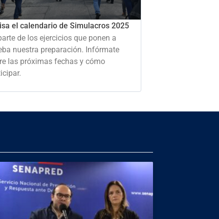
isa el calendario de Simulacros 2025
parte de los ejercicios que ponen a
eba nuestra preparación. Infórmate
re las próximas fechas y cómo
icipar.