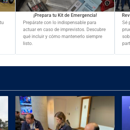
Rev
¡Prepara tu Kit de Emergencia!
Sé 
tu
Prepárate con lo indispensable para
pru
actuar en caso de imprevistos. Descubre
sob
qué incluir y cómo mantenerlo siempre
part
listo.