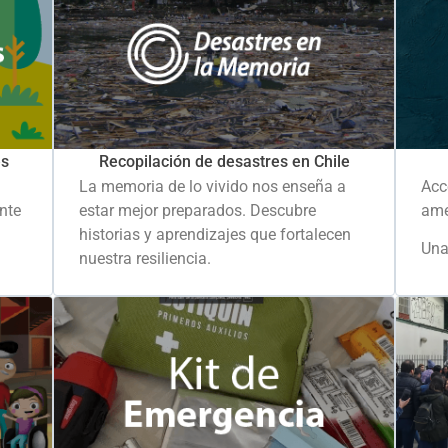
es
Recopilación de desastres en Chile
La memoria de lo vivido nos enseña a
Acc
ante
estar mejor preparados. Descubre
ame
historias y aprendizajes que fortalecen
Una
nuestra resiliencia.