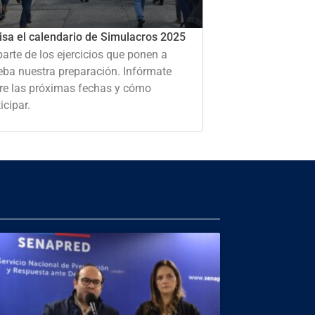
isa el calendario de Simulacros 2025
parte de los ejercicios que ponen a
eba nuestra preparación. Infórmate
re las próximas fechas y cómo
icipar.