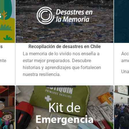
es
Recopilación de desastres en Chile
La memoria de lo vivido nos enseña a
Acc
ante
estar mejor preparados. Descubre
ame
historias y aprendizajes que fortalecen
Una
nuestra resiliencia.