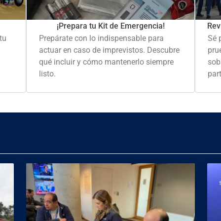
Rev
¡Prepara tu Kit de Emergencia!
Sé 
tu
Prepárate con lo indispensable para
pru
actuar en caso de imprevistos. Descubre
sob
qué incluir y cómo mantenerlo siempre
part
listo.