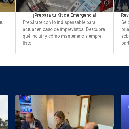
Rev
¡Prepara tu Kit de Emergencia!
Sé 
tu
Prepárate con lo indispensable para
pru
actuar en caso de imprevistos. Descubre
sob
qué incluir y cómo mantenerlo siempre
part
listo.