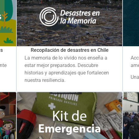
es
Recopilación de desastres en Chile
La memoria de lo vivido nos enseña a
Acc
ante
estar mejor preparados. Descubre
ame
historias y aprendizajes que fortalecen
Una
nuestra resiliencia.