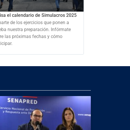
isa el calendario de Simulacros 2025
parte de los ejercicios que ponen a
eba nuestra preparación. Infórmate
re las próximas fechas y cómo
icipar.