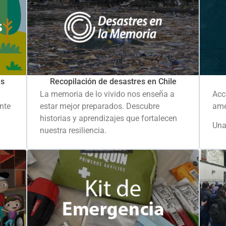
es
Recopilación de desastres en Chile
La memoria de lo vivido nos enseña a
Acc
ante
estar mejor preparados. Descubre
ame
historias y aprendizajes que fortalecen
Una
nuestra resiliencia.