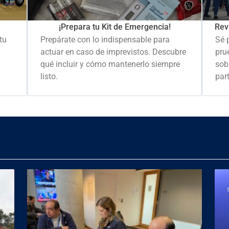
Rev
¡Prepara tu Kit de Emergencia!
Sé 
tu
Prepárate con lo indispensable para
pru
actuar en caso de imprevistos. Descubre
sob
qué incluir y cómo mantenerlo siempre
part
listo.