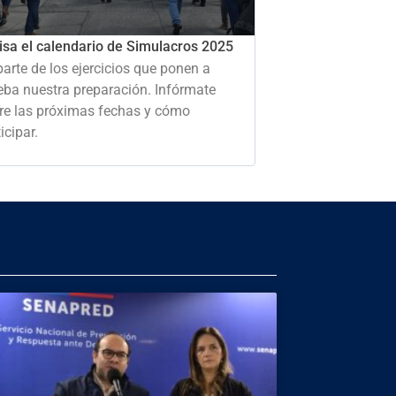
isa el calendario de Simulacros 2025
parte de los ejercicios que ponen a
eba nuestra preparación. Infórmate
re las próximas fechas y cómo
icipar.