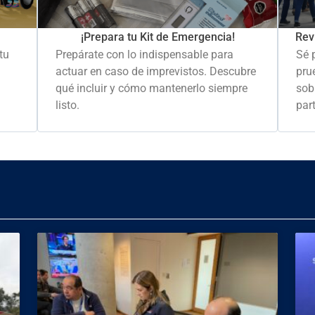
Rev
¡Prepara tu Kit de Emergencia!
Sé 
tu
Prepárate con lo indispensable para
pru
actuar en caso de imprevistos. Descubre
sob
qué incluir y cómo mantenerlo siempre
part
listo.