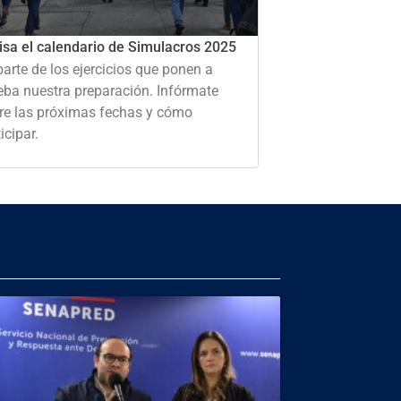
isa el calendario de Simulacros 2025
parte de los ejercicios que ponen a
eba nuestra preparación. Infórmate
re las próximas fechas y cómo
icipar.