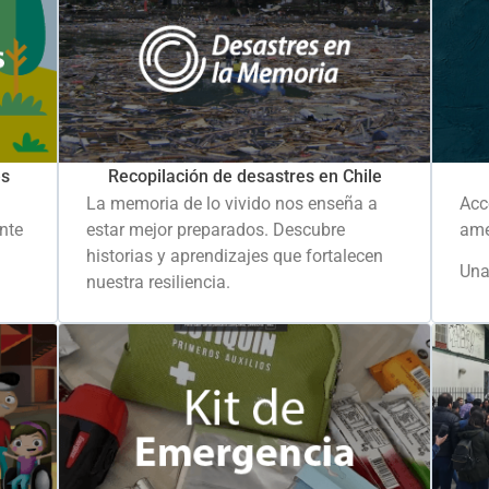
es
Recopilación de desastres en Chile
La memoria de lo vivido nos enseña a
Acc
ante
estar mejor preparados. Descubre
ame
historias y aprendizajes que fortalecen
Una
nuestra resiliencia.