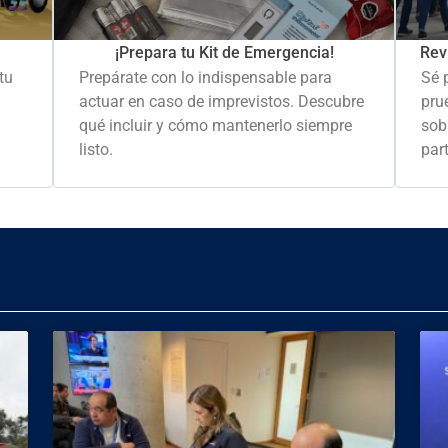
Rev
¡Prepara tu Kit de Emergencia!
Sé 
tu
Prepárate con lo indispensable para
pru
actuar en caso de imprevistos. Descubre
sob
qué incluir y cómo mantenerlo siempre
part
listo.