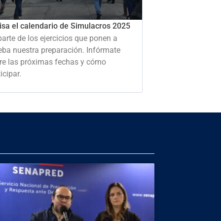
isa el calendario de Simulacros 2025
parte de los ejercicios que ponen a
eba nuestra preparación. Infórmate
re las próximas fechas y cómo
icipar.