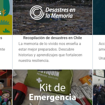
es
Recopilación de desastres en Chile
La memoria de lo vivido nos enseña a
Acc
ante
estar mejor preparados. Descubre
ame
historias y aprendizajes que fortalecen
Una
nuestra resiliencia.