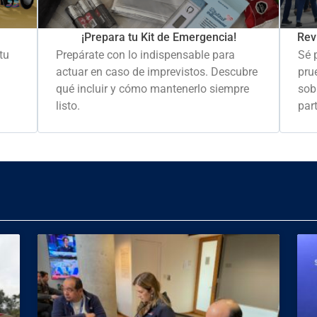
Rev
¡Prepara tu Kit de Emergencia!
Sé 
tu
Prepárate con lo indispensable para
pru
actuar en caso de imprevistos. Descubre
sob
qué incluir y cómo mantenerlo siempre
part
listo.