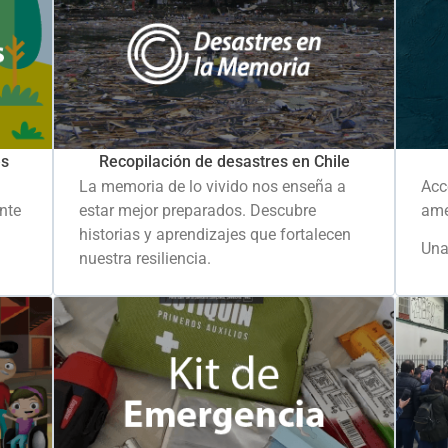
es
Recopilación de desastres en Chile
La memoria de lo vivido nos enseña a
Acc
ante
estar mejor preparados. Descubre
ame
historias y aprendizajes que fortalecen
Una
nuestra resiliencia.