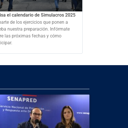
isa el calendario de Simulacros 2025
parte de los ejercicios que ponen a
eba nuestra preparación. Infórmate
re las próximas fechas y cómo
icipar.