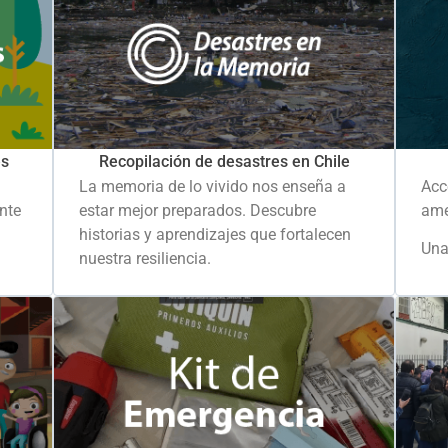
es
Recopilación de desastres en Chile
La memoria de lo vivido nos enseña a
Acc
ante
estar mejor preparados. Descubre
ame
historias y aprendizajes que fortalecen
Una
nuestra resiliencia.