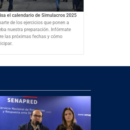
isa el calendario de Simulacros 2025
parte de los ejercicios que ponen a
eba nuestra preparación. Infórmate
re las próximas fechas y cómo
icipar.