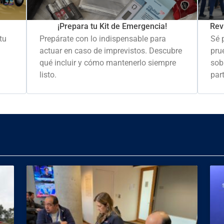
Rev
¡Prepara tu Kit de Emergencia!
Sé 
tu
Prepárate con lo indispensable para
pru
actuar en caso de imprevistos. Descubre
sob
qué incluir y cómo mantenerlo siempre
part
listo.