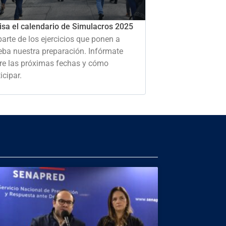
isa el calendario de Simulacros 2025
parte de los ejercicios que ponen a
eba nuestra preparación. Infórmate
re las próximas fechas y cómo
icipar.