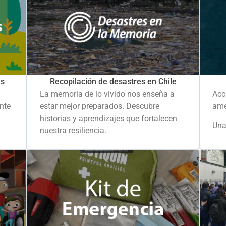
es
Recopilación de desastres en Chile
La memoria de lo vivido nos enseña a
Acc
ante
estar mejor preparados. Descubre
ame
historias y aprendizajes que fortalecen
Una
nuestra resiliencia.