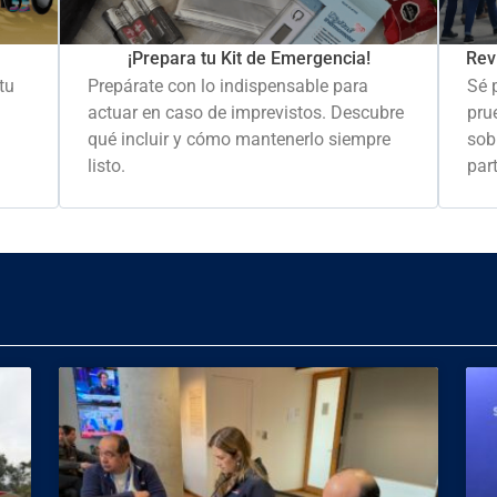
Rev
¡Prepara tu Kit de Emergencia!
Sé 
tu
Prepárate con lo indispensable para
pru
actuar en caso de imprevistos. Descubre
sob
qué incluir y cómo mantenerlo siempre
part
listo.