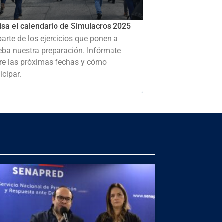
isa el calendario de Simulacros 2025
parte de los ejercicios que ponen a
eba nuestra preparación. Infórmate
re las próximas fechas y cómo
icipar.