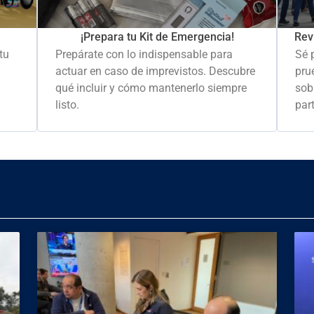
Rev
¡Prepara tu Kit de Emergencia!
Sé 
tu
Prepárate con lo indispensable para
pru
actuar en caso de imprevistos. Descubre
sob
qué incluir y cómo mantenerlo siempre
part
listo.