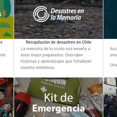
es
Recopilación de desastres en Chile
La memoria de lo vivido nos enseña a
Acc
ante
estar mejor preparados. Descubre
ame
historias y aprendizajes que fortalecen
Una
nuestra resiliencia.