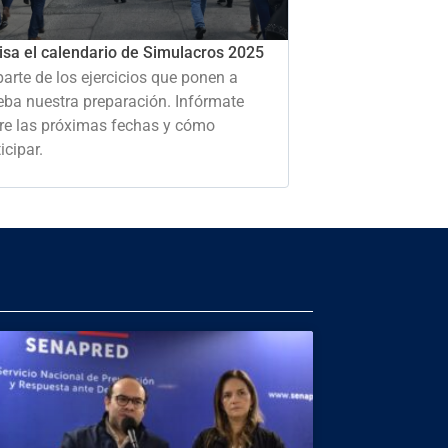
isa el calendario de Simulacros 2025
parte de los ejercicios que ponen a
eba nuestra preparación. Infórmate
re las próximas fechas y cómo
icipar.