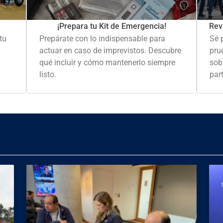
Rev
¡Prepara tu Kit de Emergencia!
Sé 
tu
Prepárate con lo indispensable para
pru
actuar en caso de imprevistos. Descubre
sob
qué incluir y cómo mantenerlo siempre
part
listo.