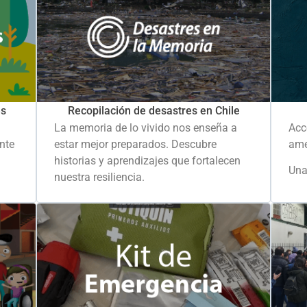
es
Recopilación de desastres en Chile
La memoria de lo vivido nos enseña a
Acc
ante
estar mejor preparados. Descubre
ame
historias y aprendizajes que fortalecen
Una
nuestra resiliencia.