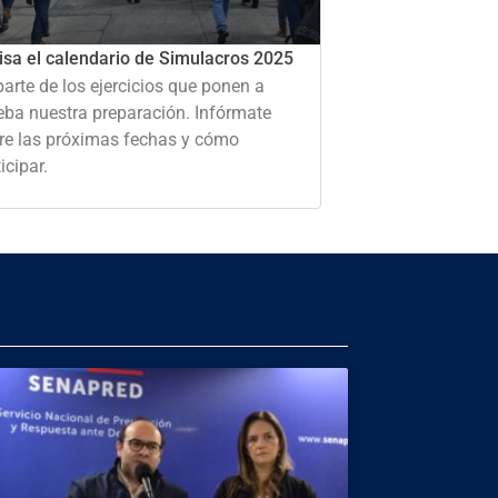
isa el calendario de Simulacros 2025
parte de los ejercicios que ponen a
eba nuestra preparación. Infórmate
re las próximas fechas y cómo
icipar.