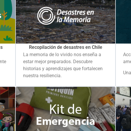
es
Recopilación de desastres en Chile
La memoria de lo vivido nos enseña a
Acc
ante
estar mejor preparados. Descubre
ame
historias y aprendizajes que fortalecen
Una
nuestra resiliencia.