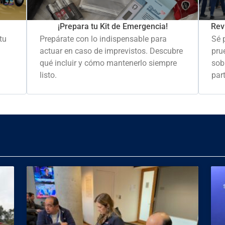
Rev
¡Prepara tu Kit de Emergencia!
Sé 
tu
Prepárate con lo indispensable para
pru
actuar en caso de imprevistos. Descubre
sob
qué incluir y cómo mantenerlo siempre
part
listo.