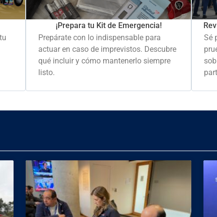
Rev
¡Prepara tu Kit de Emergencia!
Sé 
tu
Prepárate con lo indispensable para
pru
actuar en caso de imprevistos. Descubre
sob
qué incluir y cómo mantenerlo siempre
part
listo.