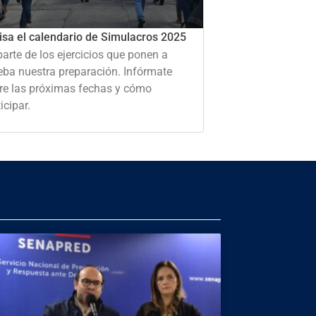
isa el calendario de Simulacros 2025
parte de los ejercicios que ponen a
eba nuestra preparación. Infórmate
re las próximas fechas y cómo
icipar.