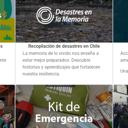
es
Recopilación de desastres en Chile
La memoria de lo vivido nos enseña a
Acc
ante
estar mejor preparados. Descubre
ame
historias y aprendizajes que fortalecen
Una
nuestra resiliencia.