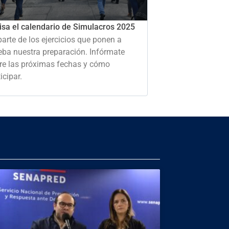
isa el calendario de Simulacros 2025
parte de los ejercicios que ponen a
eba nuestra preparación. Infórmate
re las próximas fechas y cómo
icipar.