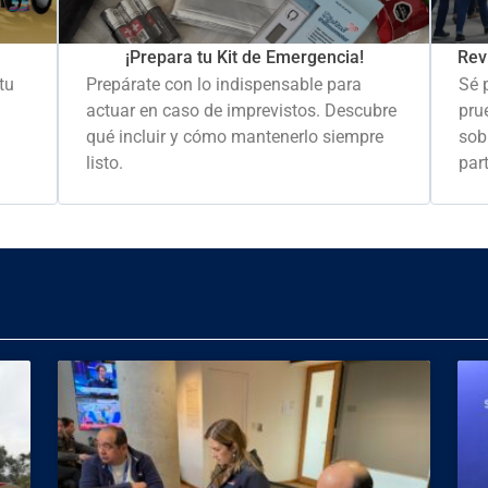
Rev
¡Prepara tu Kit de Emergencia!
Sé 
tu
Prepárate con lo indispensable para
pru
actuar en caso de imprevistos. Descubre
sob
qué incluir y cómo mantenerlo siempre
part
listo.