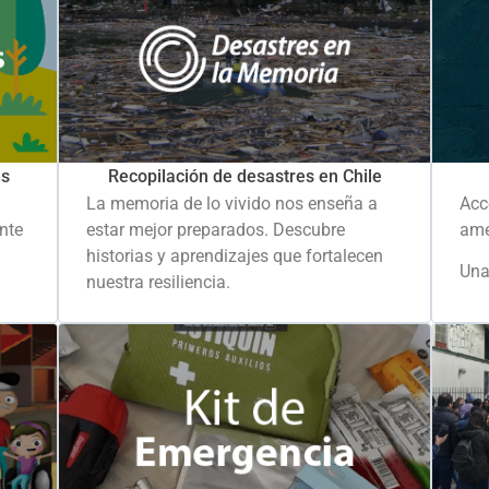
es
Recopilación de desastres en Chile
La memoria de lo vivido nos enseña a
Acc
ante
estar mejor preparados. Descubre
ame
historias y aprendizajes que fortalecen
Una
nuestra resiliencia.