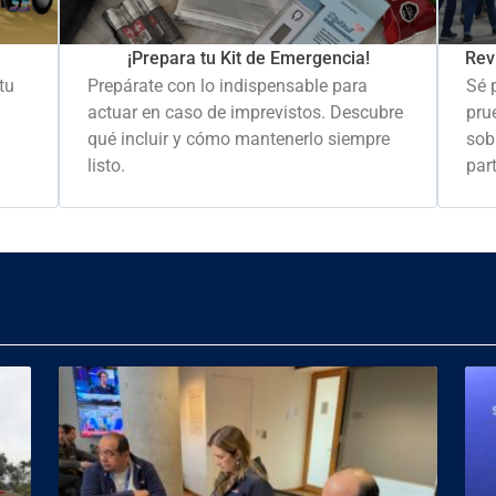
Rev
¡Prepara tu Kit de Emergencia!
Sé 
tu
Prepárate con lo indispensable para
pru
actuar en caso de imprevistos. Descubre
sob
qué incluir y cómo mantenerlo siempre
part
listo.