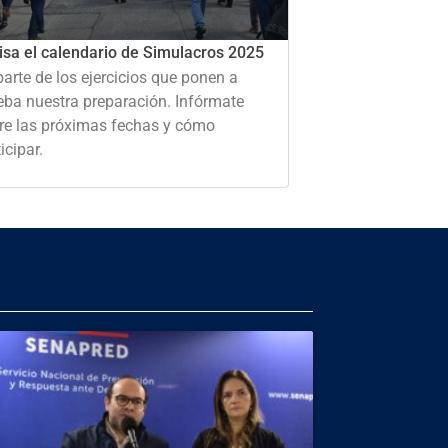
isa el calendario de Simulacros 2025
parte de los ejercicios que ponen a
eba nuestra preparación. Infórmate
re las próximas fechas y cómo
icipar.