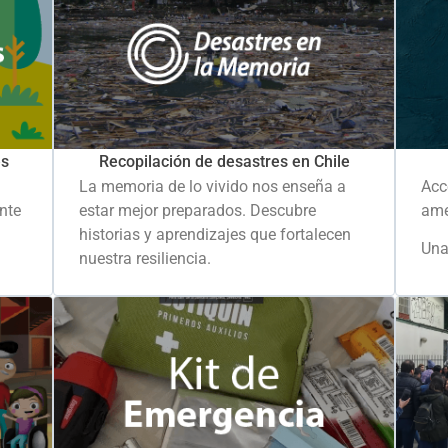
es
Recopilación de desastres en Chile
La memoria de lo vivido nos enseña a
Acc
ante
estar mejor preparados. Descubre
ame
historias y aprendizajes que fortalecen
Una
nuestra resiliencia.