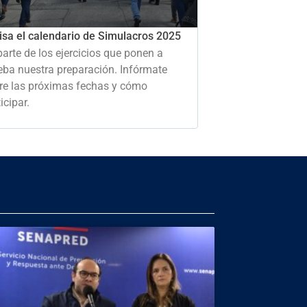
isa el calendario de Simulacros 2025
parte de los ejercicios que ponen a
eba nuestra preparación. Infórmate
re las próximas fechas y cómo
icipar.