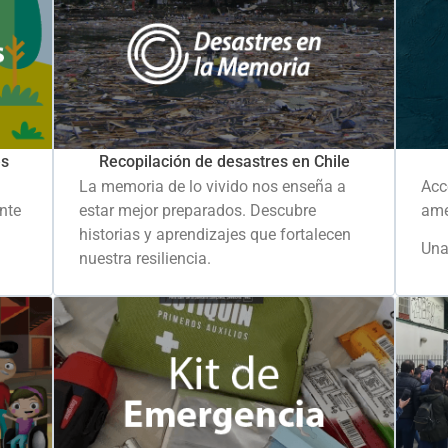
es
Recopilación de desastres en Chile
La memoria de lo vivido nos enseña a
Acc
ante
estar mejor preparados. Descubre
ame
historias y aprendizajes que fortalecen
Una
nuestra resiliencia.