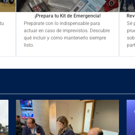
Rev
¡Prepara tu Kit de Emergencia!
Sé 
tu
Prepárate con lo indispensable para
pru
actuar en caso de imprevistos. Descubre
sob
qué incluir y cómo mantenerlo siempre
part
listo.