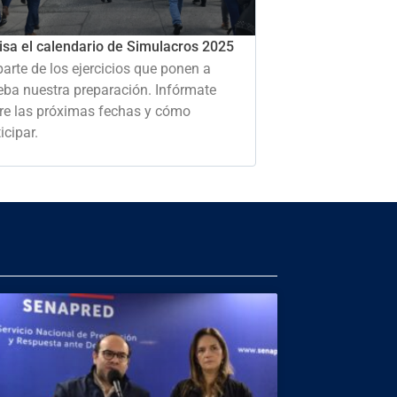
isa el calendario de Simulacros 2025
parte de los ejercicios que ponen a
eba nuestra preparación. Infórmate
re las próximas fechas y cómo
icipar.