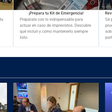
Rev
¡Prepara tu Kit de Emergencia!
Sé 
tu
Prepárate con lo indispensable para
pru
actuar en caso de imprevistos. Descubre
sob
qué incluir y cómo mantenerlo siempre
part
listo.