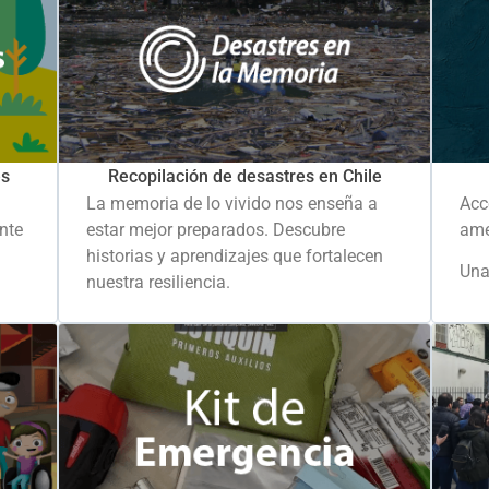
es
Recopilación de desastres en Chile
La memoria de lo vivido nos enseña a
Acc
ante
estar mejor preparados. Descubre
ame
historias y aprendizajes que fortalecen
Una
nuestra resiliencia.