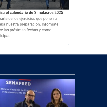
isa el calendario de Simulacros 2025
parte de los ejercicios que ponen a
eba nuestra preparación. Infórmate
re las próximas fechas y cómo
icipar.