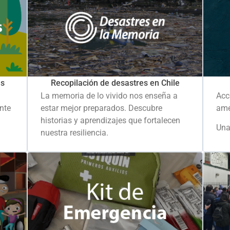
es
Recopilación de desastres en Chile
La memoria de lo vivido nos enseña a
Acc
ante
estar mejor preparados. Descubre
ame
historias y aprendizajes que fortalecen
Una
nuestra resiliencia.