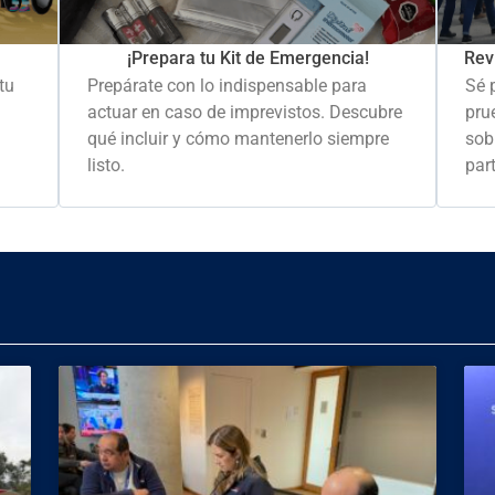
Rev
¡Prepara tu Kit de Emergencia!
Sé 
tu
Prepárate con lo indispensable para
pru
actuar en caso de imprevistos. Descubre
sob
qué incluir y cómo mantenerlo siempre
part
listo.